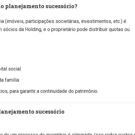
no planejamento sucessório?
ia (imóveis, participações societárias, investimentos, etc.) é
 sócios da Holding, e o proprietário pode distribuir quotas ou
tal social.
 família.
os, para garantir a continuidade do patrimônio.
planejamento sucessório
e de um processo de inventário é eliminada. Isso reduz custos 